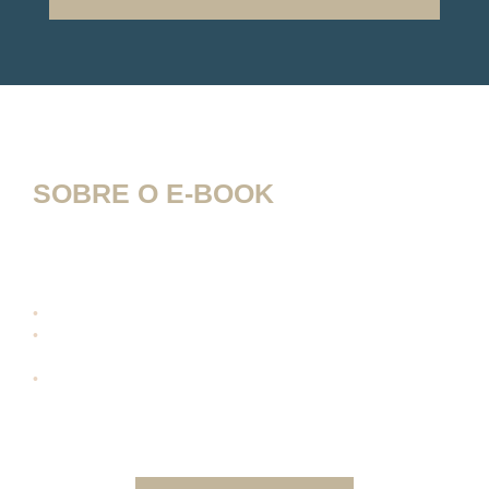
SOBRE O E-BOOK
Neste conteúdo você vai encontrar respostas a importantes
questões, como:
•
Como funciona o processo de transplante de cabelo?
•
Você é um bom candidato para a cirurgia de transplante
capilar?
•
O cabelo vai parecer natural?
E muito mais!